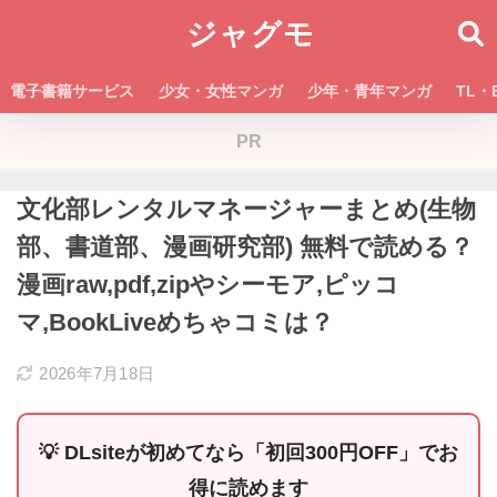
ジャグモ
電子書籍サービス
少女・女性マンガ
少年・青年マンガ
TL・
PR
文化部レンタルマネージャーまとめ(生物
部、書道部、漫画研究部) 無料で読める？
漫画raw,pdf,zipやシーモア,ピッコ
マ,BookLiveめちゃコミは？
2026年7月18日
💡 DLsiteが初めてなら「初回300円OFF」でお
得に読めます