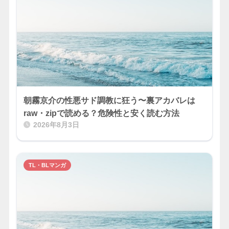
朝霧京介の性悪サド調教に狂う〜裏アカバレは
raw・zipで読める？危険性と安く読む方法
2026年8月3日
TL・BLマンガ