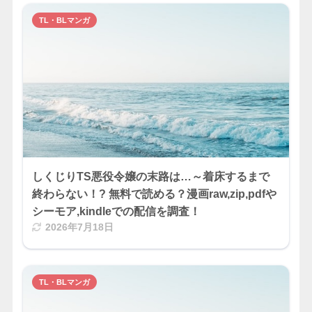
TL・BLマンガ
しくじりTS悪役令嬢の末路は…～着床するまで
終わらない！? 無料で読める？漫画raw,zip,pdfや
シーモア,kindleでの配信を調査！
2026年7月18日
TL・BLマンガ