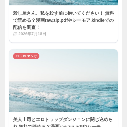
殺し屋さん、私を殺す前に抱いてください！ 無料
で読める？漫画raw,zip,pdfやシーモア,kindleでの
配信を調査！
2026年7月18日
TL・BLマンガ
美人上司とエロトラップダンジョンに閉じ込めら
れ 無料で読める？漫画raw,zip,pdfやシーモ