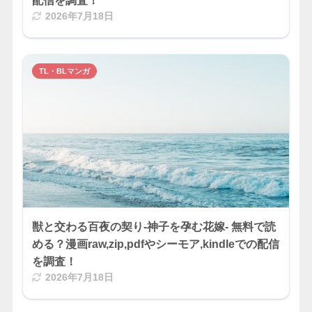
配信を調査！
2026年7月18日
TL・BLマンガ
獣と交わる百夜の契り-神子を孕む花嫁- 無料で読
める？漫画raw,zip,pdfやシーモア,kindleでの配信
を調査！
2026年7月18日