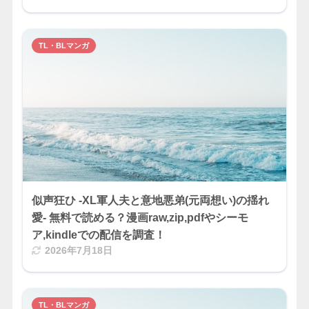
TL・BLマンガ
似声狂ひ -XL軍人夫と意地悪弟(元両想い)の揺れ
愛- 無料で読める？漫画raw,zip,pdfやシーモ
ア,kindleでの配信を調査！
2026年7月18日
TL・BLマンガ