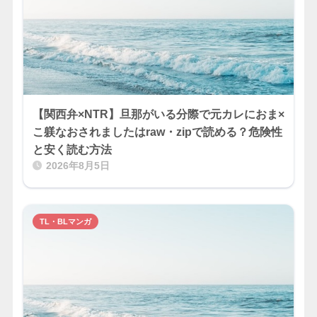
【関西弁×NTR】旦那がいる分際で元カレにおま×
こ躾なおされましたはraw・zipで読める？危険性
と安く読む方法
2026年8月5日
TL・BLマンガ