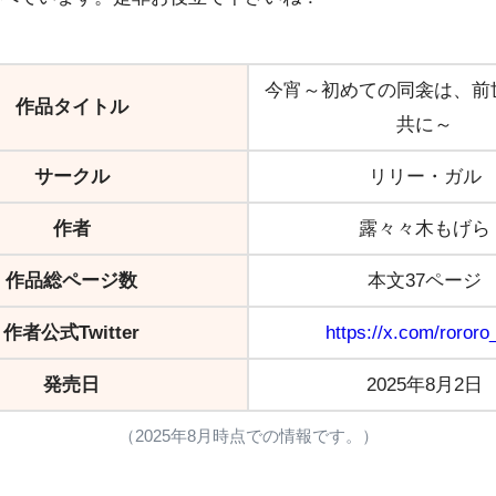
今宵～初めての同衾は、前
作品タイトル
共に～
サークル
リリー・ガル
作者
露々々木もげら
作品総ページ数
本文37ページ
作者公式Twitter
https://x.com/roror
発売日
2025年8月2日
（2025年8月時点での情報です。）