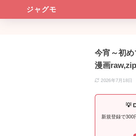
ジャグモ
今宵～初め
漫画raw,z
2026年7月18日
💡
新規登録で30