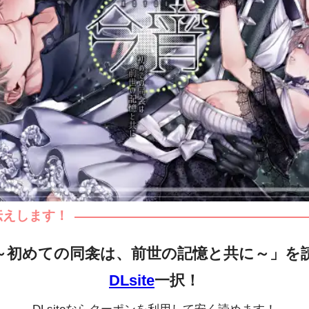
伝えします！
～初めての同衾は、前世の記憶と共に～」を
DLsite
一択！