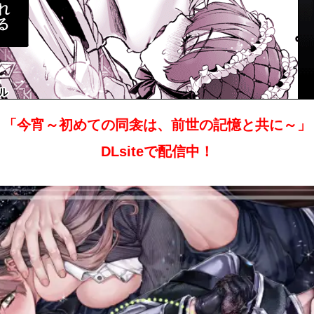
「今宵～初めての同衾は、前世の記憶と共に～」
DLsiteで配信中！