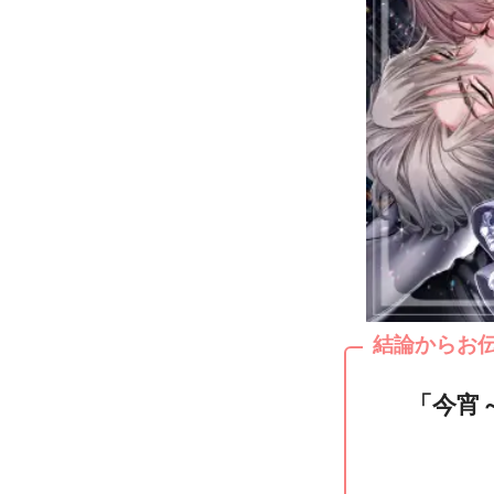
結論からお
「今宵