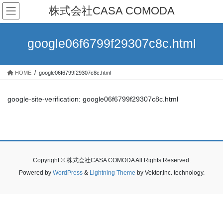
コ
ナ
株式会社CASA COMODA
ン
ビ
テ
ゲ
ン
ー
google06f6799f29307c8c.html
ツ
シ
へ
ョ
ス
ン
HOME
google06f6799f29307c8c.html
キ
に
ッ
移
プ
動
google-site-verification: google06f6799f29307c8c.html
Copyright © 株式会社CASA COMODA All Rights Reserved.
Powered by
WordPress
&
Lightning Theme
by Vektor,Inc. technology.