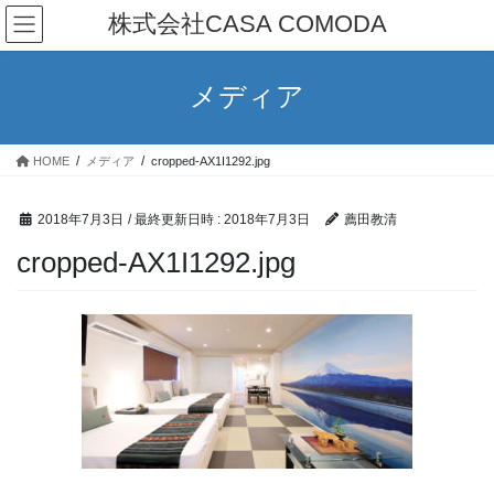
コ
ナ
株式会社CASA COMODA
ン
ビ
テ
ゲ
ン
ー
メディア
ツ
シ
へ
ョ
ス
ン
HOME
メディア
cropped-AX1I1292.jpg
キ
に
ッ
移
プ
動
2018年7月3日
/ 最終更新日時 :
2018年7月3日
薦田教清
cropped-AX1I1292.jpg